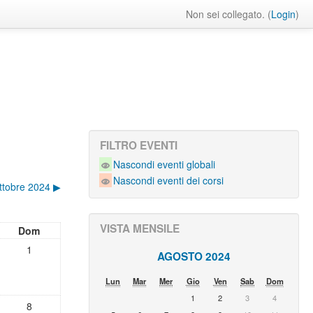
Non sei collegato. (
Login
)
FILTRO EVENTI
Nascondi eventi globali
Nascondi eventi dei corsi
ttobre 2024
▶︎
VISTA MENSILE
Dom
1
AGOSTO 2024
Lun
Mar
Mer
Gio
Ven
Sab
Dom
1
2
3
4
8