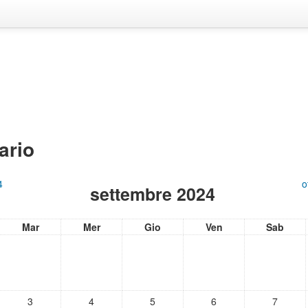
ario
4
o
settembre 2024
Mar
Mer
Gio
Ven
Sab
3
4
5
6
7