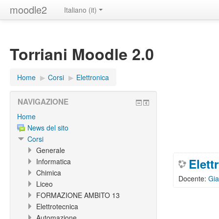
moodle2
Italiano ‎(it)‎
Torriani Moodle 2.0
Home
▶︎
Corsi
▶︎
Elettronica
NAVIGAZIONE
Home
News del sito
Corsi
Generale
Elett
Informatica
Chimica
Docente:
Gia
Liceo
FORMAZIONE AMBITO 13
Elettrotecnica
Automazione