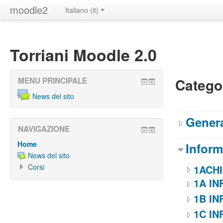
moodle2
Italiano ‎(it)‎
Torriani Moodle 2.0
Categor
MENU PRINCIPALE
News del sito
Gener
NAVIGAZIONE
Home
Inform
News del sito
Corsi
1ACHI
1A IN
1B IN
1C IN