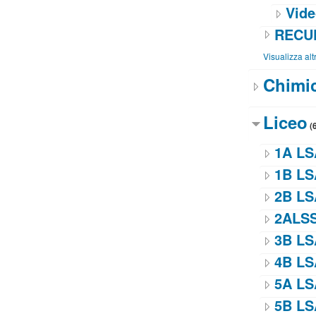
Vide
RECUP
Visualizza alt
Chimi
Liceo
(6
1A LS
1B LS
2B LS
2ALS
3B LS
4B LS
5A LS
5B LS