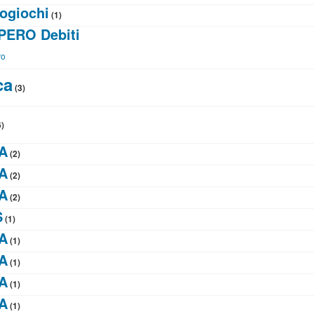
ogiochi
(1)
ERO Debiti
ro
ca
(3)
)
A
(2)
A
(2)
A
(2)
S
(1)
A
(1)
A
(1)
A
(1)
A
(1)