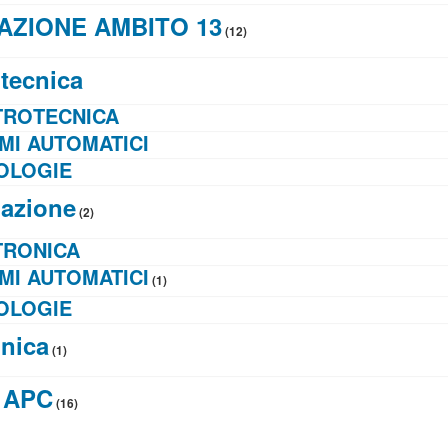
ZIONE AMBITO 13
(12)
otecnica
TROTECNICA
MI AUTOMATICI
OLOGIE
azione
(2)
TRONICA
MI AUTOMATICI
(1)
OLOGIE
onica
(1)
e APC
(16)