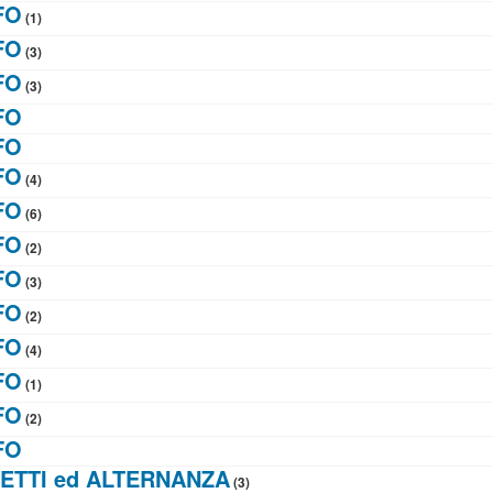
FO
(1)
FO
(3)
FO
(3)
FO
FO
FO
(4)
FO
(6)
FO
(2)
FO
(3)
FO
(2)
FO
(4)
FO
(1)
FO
(2)
FO
ETTI ed ALTERNANZA
(3)