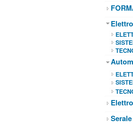
FORMA
Elettr
ELET
SISTE
TECN
Autom
ELET
SISTE
TECN
Elettr
Seral