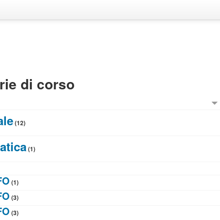
ie di corso
ale
(12)
atica
(1)
FO
(1)
FO
(3)
FO
(3)