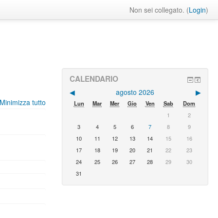
Non sei collegato. (
Login
)
CALENDARIO
◀︎
agosto 2026
▶︎
Minimizza tutto
Lun
Mar
Mer
Gio
Ven
Sab
Dom
1
2
3
4
5
6
7
8
9
10
11
12
13
14
15
16
17
18
19
20
21
22
23
24
25
26
27
28
29
30
31