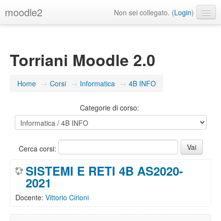
moodle2
Non sei collegato. (
Login
)
Italiano ‎(it)‎
Torriani Moodle 2.0
Home
→
Corsi
→
Informatica
→
4B INFO
Categorie di corso:
Cerca corsi:
SISTEMI E RETI 4B AS2020-
2021
Docente:
Vittorio Cirioni