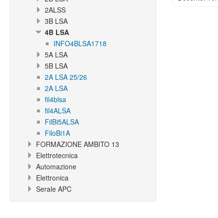
2ALSS
3B LSA
4B LSA
INFO4BLSA1718
5A LSA
5B LSA
2A LSA 25/26
2A LSA
fil4blsa
fil4ALSA
FilBi5ALSA
FiloBi1A
FORMAZIONE AMBITO 13
Elettrotecnica
Automazione
Elettronica
Serale APC