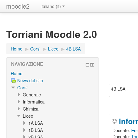
moodle2
Italiano ‎(it)‎
Torriani Moodle 2.0
Home
▶︎
Corsi
▶︎
Liceo
▶︎
4B LSA
NAVIGAZIONE
Home
News del sito
Corsi
4B LSA
Generale
Informatica
Chimica
Liceo
Info
1A LSA
1B LSA
Docente:
Ene
Docente:
Ton
2B LSA