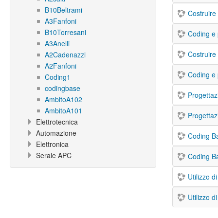
B10Beltrami
Costruire
A3Fanfoni
B10Torresani
Coding e 
A3Anelli
Costruire
A2Cadenazzi
A2Fanfoni
Coding e 
Coding1
codingbase
Progettaz
AmbitoA102
AmbitoA101
Progettaz
Elettrotecnica
Automazione
Coding B
Elettronica
Serale APC
Coding B
Utilizzo d