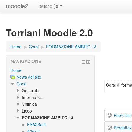
moodle2
Italiano ‎(it)‎
Torriani Moodle 2.0
Home
▶︎
Corsi
▶︎
FORMAZIONE AMBITO 13
NAVIGAZIONE
Home
News del sito
Corsi
Corsi di form
Generale
Informatica
Chimica
Liceo
Esercitazi
FORMAZIONE AMBITO 13
ESA2Salti
Progettazi
A2salti