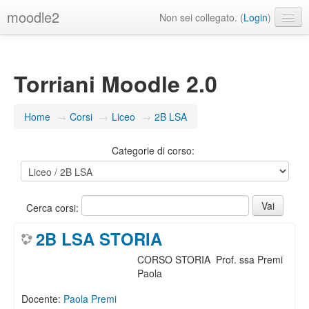
moodle2
Non sei collegato. (
Login
)
Italiano ‎(it)‎
Torriani Moodle 2.0
Home
→
Corsi
→
Liceo
→
2B LSA
Categorie di corso:
Cerca corsi:
2B LSA STORIA
CORSO STORIA Prof. ssa Premi
Paola
Docente:
Paola Premi