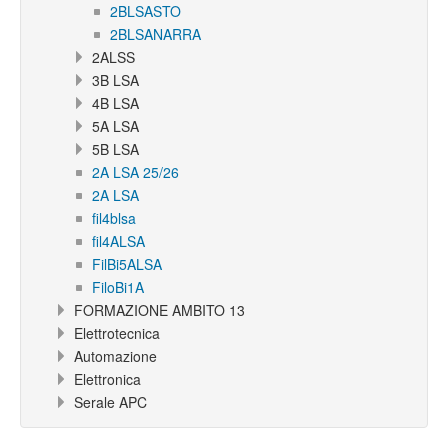
2BLSASTO
2BLSANARRA
2ALSS
3B LSA
4B LSA
5A LSA
5B LSA
2A LSA 25/26
2A LSA
fil4blsa
fil4ALSA
FilBi5ALSA
FiloBi1A
FORMAZIONE AMBITO 13
Elettrotecnica
Automazione
Elettronica
Serale APC