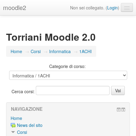
moodle2
Non sei collegato. (
Login
)
Italiano ‎(it)‎
Torriani Moodle 2.0
Home
→
Corsi
→
Informatica
→
1ACHI
Categorie di corso:
Cerca corsi:
NAVIGAZIONE
Home
News del sito
Corsi